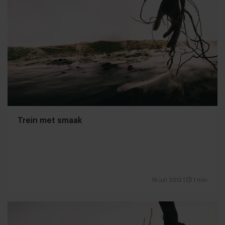
Trein met smaak
19 juli 2012
|
1 min