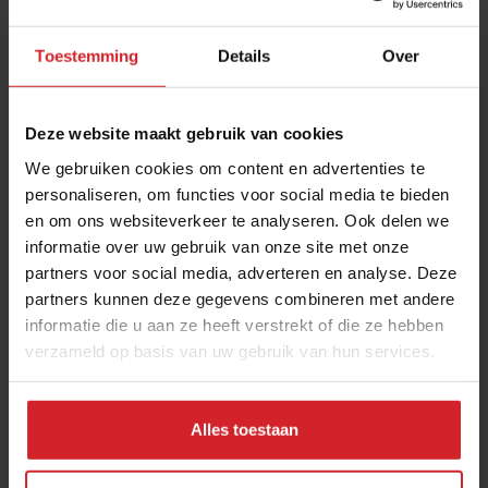
Toestemming
Details
Over
Deze website maakt gebruik van cookies
We gebruiken cookies om content en advertenties te
personaliseren, om functies voor social media te bieden
en om ons websiteverkeer te analyseren. Ook delen we
Dineren op basis van je DNA
informatie over uw gebruik van onze site met onze
partners voor social media, adverteren en analyse. Deze
Je bent wat je eet...
partners kunnen deze gegevens combineren met andere
informatie die u aan ze heeft verstrekt of die ze hebben
verzameld op basis van uw gebruik van hun services.
27 juni 2019
|
4 min
Alles toestaan