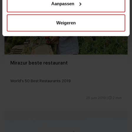
Aanpassen
Weigeren
Mirazur beste restaurant
World's 50 Best Restaurants 2019
25 juni 2019
|
2 min