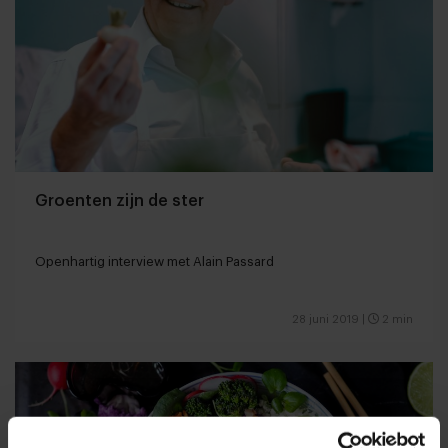
Groenten zijn de ster
Openhartig interview met Alain Passard
28 juni 2019
|
2 min