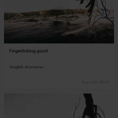
Fingerlicking good
Terugblik 4D proeven
12 juni 2013
|
3:11