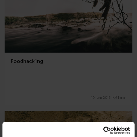
Foodhack1ng
10 juni 2013
|
1 min