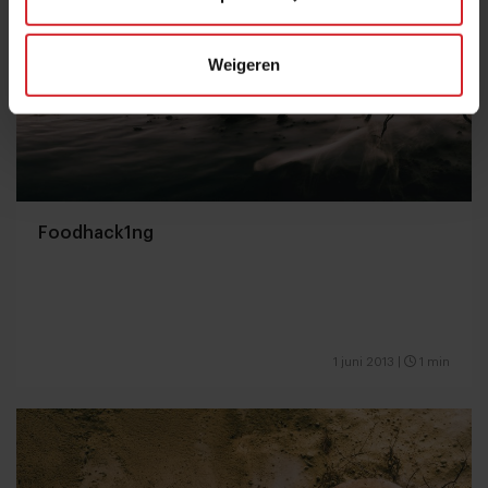
Weigeren
Foodhack1ng
1 juni 2013
|
1 min