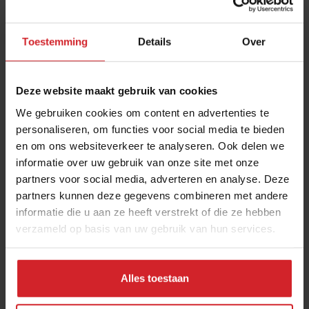
Toestemming
Details
Over
Deze website maakt gebruik van cookies
We gebruiken cookies om content en advertenties te
personaliseren, om functies voor social media te bieden
en om ons websiteverkeer te analyseren. Ook delen we
Bomvol terras? Zo houd je grip op je
informatie over uw gebruik van onze site met onze
partners voor social media, adverteren en analyse. Deze
personeelskosten
partners kunnen deze gegevens combineren met andere
Deze zomer vraagt om een slimme personeelsplanning
informatie die u aan ze heeft verstrekt of die ze hebben
verzameld op basis van uw gebruik van hun services.
Restaurants
Personeel
16 juli 2026
|
3 min
Alles toestaan