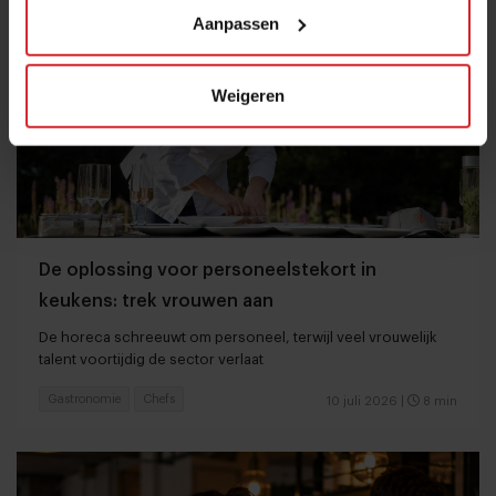
Aanpassen
Weigeren
De oplossing voor personeelstekort in
keukens: trek vrouwen aan
De horeca schreeuwt om personeel, terwijl veel vrouwelijk
talent voortijdig de sector verlaat
Gastronomie
Chefs
10 juli 2026
|
8 min