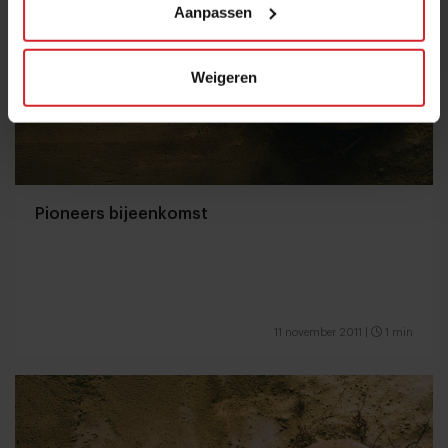
Aanpassen
Weigeren
Pioneers bijeenkomst
11 november 2011
|
1 min