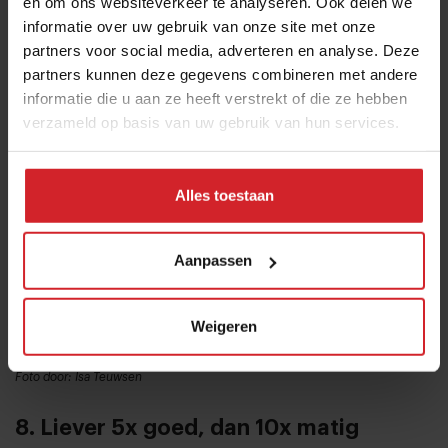
en om ons websiteverkeer te analyseren. Ook delen we
actief aan – op de menukaart, met een kaartje op de
informatie over uw gebruik van onze site met onze
bar of op een krijtbord. Een tafelkaartje trekt ook de
partners voor social media, adverteren en analyse. Deze
aandacht. Zo verleid je gasten makkelijk.
partners kunnen deze gegevens combineren met andere
informatie die u aan ze heeft verstrekt of die ze hebben
verzameld op basis van uw gebruik van hun services.
Alles toestaan
Aanpassen
Weigeren
Foto door: Isa Teuwsen
8. Liever 5x goed, dan 10x matig