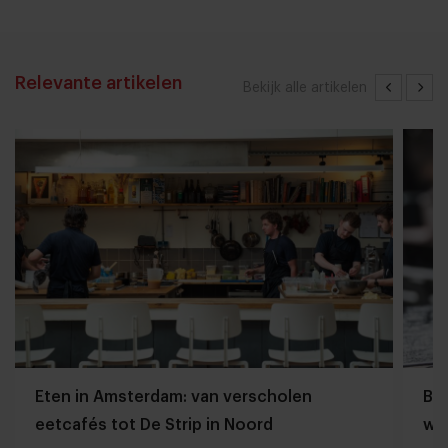
Relevante artikelen
Bekijk alle artikelen
Eten in Amsterdam: van verscholen
Bij
eetcafés tot De Strip in Noord
we