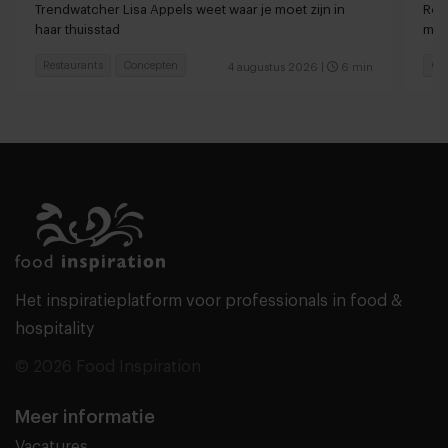
Trendwatcher Lisa Appels weet waar je moet zijn in
Rot
haar thuisstad
met
Restaurants
Concepten
Caf
4 augustus 2026
|
6 min
Het inspiratieplatform voor professionals in food &
hospitality
© 2026 Food Inspiration
Meer informatie
Vacatures