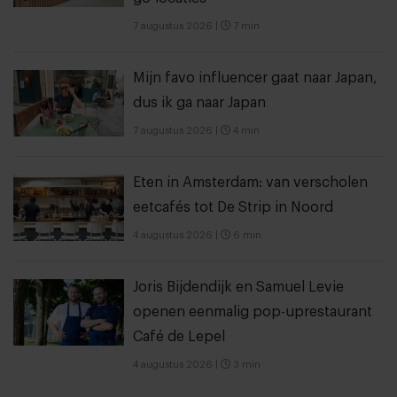
7 augustus 2026
|
7 min
Mijn favo influencer gaat naar Japan,
dus ik ga naar Japan
7 augustus 2026
|
4 min
Eten in Amsterdam: van verscholen
eetcafés tot De Strip in Noord
4 augustus 2026
|
6 min
Joris Bijdendijk en Samuel Levie
openen eenmalig pop-uprestaurant
Café de Lepel
4 augustus 2026
|
3 min