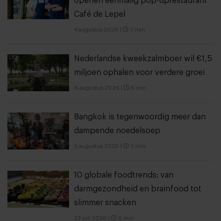
openen eenmalig pop-uprestaurant
Café de Lepel
4 augustus 2026
|
3 min
Nederlandse kweekzalmboer wil €1,5
miljoen ophalen voor verdere groei
6 augustus 2026
|
5 min
Bangkok is tegenwoordig meer dan
dampende noedelsoep
3 augustus 2026
|
3 min
10 globale foodtrends: van
darmgezondheid en brainfood tot
slimmer snacken
23 juli 2026
|
6 min