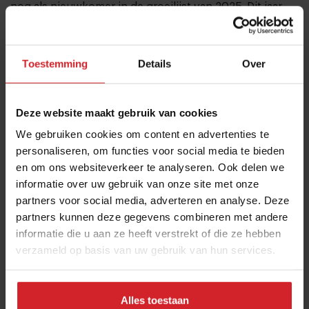
nog als nieuwkomer in de groeilijst van 2025. Dit jaar
ontbreekt een snelgroeiende koffiestarter.
Hoewel de publieksmedia nog onlangs berichtten over
Toestemming
Details
Over
de snelle groei van koffiezaken, vertellen cijfers van
Multiscope een andere werkelijkheid. Bureau
Multiscope in een recente benchmark: 'De markt voor
Deze website maakt gebruik van cookies
koffie- en lunchketens heeft last van dalende
We gebruiken cookies om content en advertenties te
bezoekcijfers. Het aantal bezoeken daalde van ruim 76
personaliseren, om functies voor social media te bieden
miljoen (2023) naar 57 miljoen (2025).'
en om ons websiteverkeer te analyseren. Ook delen we
informatie over uw gebruik van onze site met onze
5. Veelkleurigheid zet door
partners voor social media, adverteren en analyse. Deze
partners kunnen deze gegevens combineren met andere
Eén trend zet in de wereld van eten en drinken
informatie die u aan ze heeft verstrekt of die ze hebben
onverminderd door. Eetgelegenheden worden
verzameld op basis van uw gebruik van hun services.
veelkleuriger. De blik is niet langer westwaarts gericht,
op Amerika, maar steeds nadrukkelijker oostwaarts, op
Azië en het Midden-Oosten. Inspiratie voor nieuwe
Alles toestaan