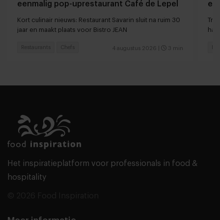
eenmalig pop-uprestaurant Café de Lepel
eet
Kort culinair nieuws: Restaurant Savarin sluit na ruim 30
Tren
jaar en maakt plaats voor Bistro JEAN
haar
Restaurants
Chefs
Res
4 augustus 2026
|
3 min
Het inspiratieplatform voor professionals in food &
hospitality
© 2026 Food Inspiration