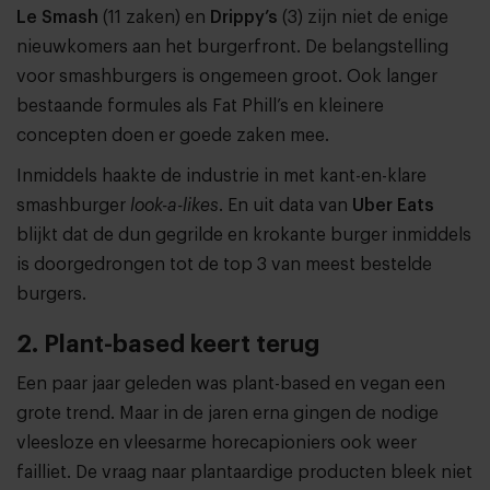
Le Smash
(11 zaken) en
Drippy’s
(3) zijn niet de enige
nieuwkomers aan het burgerfront. De belangstelling
voor smashburgers is ongemeen groot. Ook langer
bestaande formules als Fat Phill’s en kleinere
concepten doen er goede zaken mee.
Inmiddels haakte de industrie in met kant-en-klare
smashburger
look-a-likes
. En uit data van
Uber Eats
blijkt dat de dun gegrilde en krokante burger inmiddels
is doorgedrongen tot de top 3 van meest bestelde
burgers.
2. Plant-based keert terug
Een paar jaar geleden was plant-based en vegan een
grote trend. Maar in de jaren erna gingen de nodige
vleesloze en vleesarme horecapioniers ook weer
failliet. De vraag naar plantaardige producten bleek niet