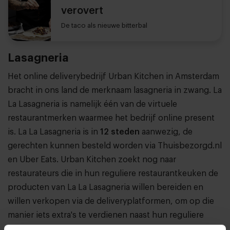
verovert
De taco als nieuwe bitterbal
Lasagneria
Het online deliverybedrijf Urban Kitchen in Amsterdam
bracht in ons land de merknaam lasagneria in zwang. La
La Lasagneria is namelijk één van de virtuele
restaurantmerken waarmee het bedrijf online present
is. La La Lasagneria is in
12 steden
aanwezig, de
gerechten kunnen besteld worden via Thuisbezorgd.nl
en Uber Eats. Urban Kitchen zoekt nog naar
restaurateurs die in hun reguliere restaurantkeuken de
producten van La La Lasagneria willen bereiden en
willen verkopen via de deliveryplatformen, om op die
manier iets extra's te verdienen naast hun reguliere
business.