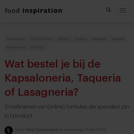
Togg
Foodservice
Dark kitchens
Delivery
Snacks
kapsalon
lasagne
Restaurants
3 min
Wat bestel je bij de
Kapsaloneria, Taqueria
of Lasagneria?
3 merknamen van (online) formules die specialist zijn
in 1 product
Door
Ubel Zuiderveld
op woensdag 17 juni 2026