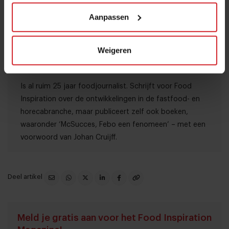
Aanpassen
Ubel Zuiderveld
Weigeren
Over deze auteur
Expertise: Fastfood, horeca-analist, columns
Is al ruim 25 jaar foodjournalist. Schrijft voor Food
Inspiration over de ontwikkelingen in de fastfood- en
horecabranche, maar publiceert zelf ook boeken,
waaronder ‘McSucces, Febo een fenomeen’ – met een
voorwoord van Johan Cruijff.
Deel artikel
Meld je gratis aan voor het Food Inspiration