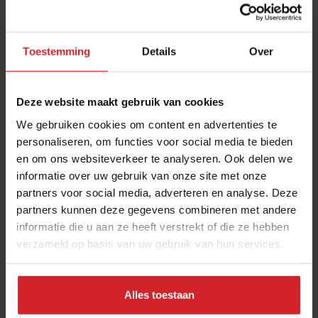
Het menu biedt vanzelfsprekend keuze uit
verschillende lasagnes. Zoals paddenstoelenlasagne,
Toestemming
Details
Over
aubergine-lasagne met Parmezaanse kaas en klassieke
lasagne bolognese met rundergehakt. Daarnaast staan
Deze website maakt gebruik van cookies
er onder meer gerechten met gevulde cannelloni’s,
focaccia en tiramisu op het menu.
We gebruiken cookies om content en advertenties te
personaliseren, om functies voor social media te bieden
Ook in België kun je enkele lasagneria’s aantreffen, net
en om ons websiteverkeer te analyseren. Ook delen we
als trouwens in Manchester en San Francisco.
informatie over uw gebruik van onze site met onze
partners voor social media, adverteren en analyse. Deze
partners kunnen deze gegevens combineren met andere
Lees ook
informatie die u aan ze heeft verstrekt of die ze hebben
Dit zijn de 5 meest trendy
verzameld op basis van uw gebruik van hun services.
keukens voor 2026
Italiaans, Frans, Japans, Koreaans en
Mexicaans op de menukaart
Alles toestaan