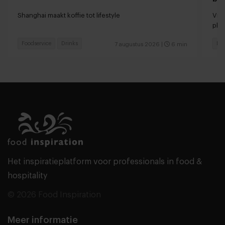
Shanghai maakt koffie tot lifestyle
Vir
pla
Foodservice
Drinks
Foo
7 augustus 2026
|
6 min
Het inspiratieplatform voor professionals in food &
hospitality
© 2026 Food Inspiration
Meer informatie