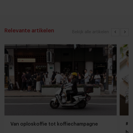
Relevante artikelen
Bekijk alle artikelen
Van oploskoffie tot koffiechampagne
#Gi
bo