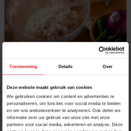
Toestemming
Details
Over
Plantaardige gerechten
Ook in plantaardige gerechten werkt leche de tigre als
Deze website maakt gebruik van cookies
verrassend effectieve smaakmaker. Over geroosterde
We gebruiken cookies om content en advertenties te
pompoen, asperges of venkel werkt het als een frisse,
personaliseren, om functies voor social media te bieden
hartige vinaigrette met meer diepgang. In
en om ons websiteverkeer te analyseren. Ook delen we
informatie over uw gebruik van onze site met onze
granensalades, bonengerechten of koude
partners voor social media, adverteren en analyse. Deze
groentebereidingen fungeert het als finishing touch