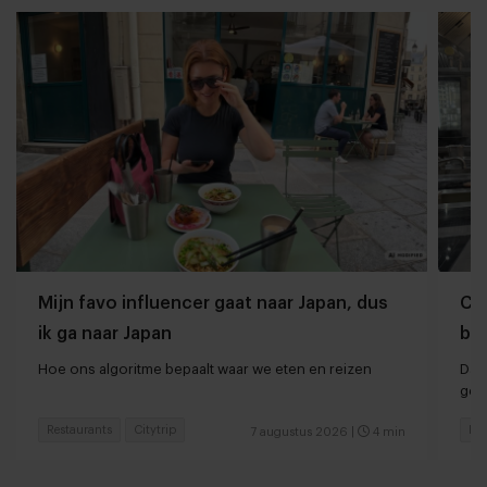
Mijn favo influencer gaat naar Japan, dus
Che
ik ga naar Japan
ber
Hoe ons algoritme bepaalt waar we eten en reizen
Dan
ger
Restaurants
Citytrip
Hot
7 augustus 2026
|
4 min