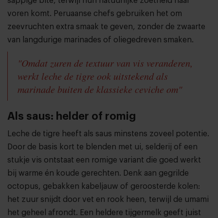
sappige bite, terwijl hun natuurlijke zoetheid naar
voren komt. Peruaanse chefs gebruiken het om
zeevruchten extra smaak te geven, zonder de zwaarte
van langdurige marinades of oliegedreven smaken.
"Omdat zuren de textuur van vis veranderen,
werkt leche de tigre ook uitstekend als
marinade buiten de klassieke ceviche om"
Als saus: helder of romig
Leche de tigre heeft als saus minstens zoveel potentie.
Door de basis kort te blenden met ui, selderij of een
stukje vis ontstaat een romige variant die goed werkt
bij warme én koude gerechten. Denk aan gegrilde
octopus, gebakken kabeljauw of geroosterde kolen:
het zuur snijdt door vet en rook heen, terwijl de umami
het geheel afrondt. Een heldere tijgermelk geeft juist