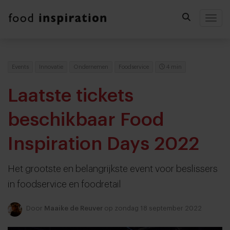
Togg
Events
Innovatie
Ondernemen
Foodservice
4 min
Laatste tickets
beschikbaar Food
Inspiration Days 2022
Het grootste en belangrijkste event voor beslissers
in foodservice en foodretail
Door
Maaike de Reuver
op zondag 18 september 2022