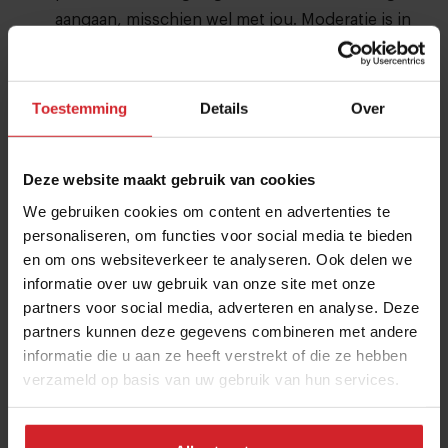
aangaan, misschien wel met jou. Moderatie is in
handen van Maaike de Reuver (Food Inspiration).
New Horizons stage: Ghana en de VS
Toestemming
Details
Over
All the way from the US komen
celebrity chefs
Peter Cho (Restaurant Han Oak, Portland) en Mei
Lin (Restaurant Daybird, Los Angeles) die vertellen
Deze website maakt gebruik van cookies
over hun vernieuwende manier van werken in de
We gebruiken cookies om content en advertenties te
Amerikaanse restaurantsector. Ook op het
personaliseren, om functies voor social media te bieden
podium: members van de
Ghana Food Movement
,
en om ons websiteverkeer te analyseren. Ook delen we
een culinaire beweging die de Ghanese
informatie over uw gebruik van onze site met onze
eetcultuur op de kaart zet, een prachtige en rijke
partners voor social media, adverteren en analyse. Deze
cultuur waar wij als Nederlandse
partners kunnen deze gegevens combineren met andere
informatie die u aan ze heeft verstrekt of die ze hebben
foodprofessionals veel van kunnen leren.
verzameld op basis van uw gebruik van hun services.
Moderatie is in handen van Hans Steenbergen
(Food Inspiration).
New Horizons stage: het Nederlandse