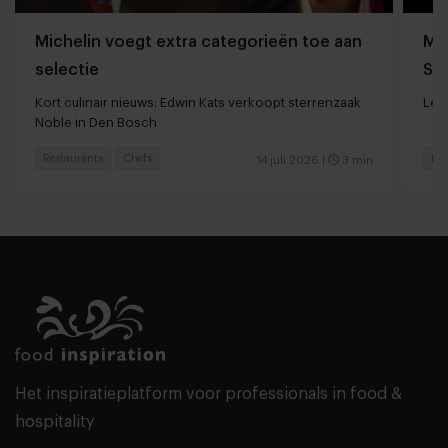
Michelin voegt extra categorieën toe aan
Mil
selectie
Sc
ski
Kort culinair nieuws: Edwin Kats verkoopt sterrenzaak
Less
Noble in Den Bosch
Restaurants
Chefs
Foo
14 juli 2026
|
3 min
Het inspiratieplatform voor professionals in food &
hospitality