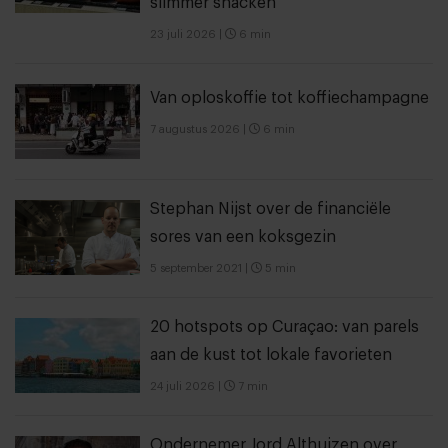
slimmer snacken
23 juli 2026
|
6 min
Van oploskoffie tot koffiechampagne
7 augustus 2026
|
6 min
Stephan Nijst over de financiële
sores van een koksgezin
5 september 2021
|
5 min
20 hotspots op Curaçao: van parels
aan de kust tot lokale favorieten
24 juli 2026
|
7 min
Ondernemer Jord Althuizen over