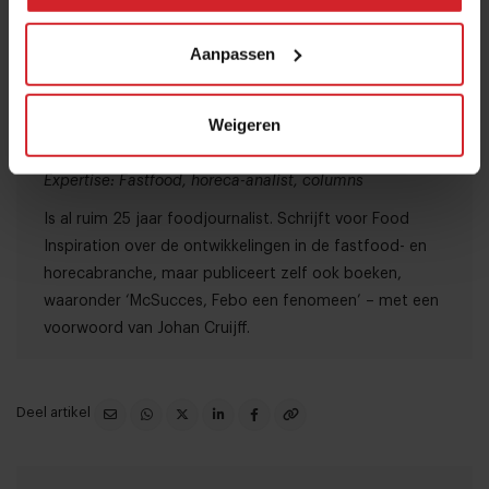
Aanpassen
Ubel Zuiderveld
Weigeren
Over deze auteur
Expertise: Fastfood, horeca-analist, columns
Is al ruim 25 jaar foodjournalist. Schrijft voor Food
Inspiration over de ontwikkelingen in de fastfood- en
horecabranche, maar publiceert zelf ook boeken,
waaronder ‘McSucces, Febo een fenomeen’ – met een
voorwoord van Johan Cruijff.
Deel artikel