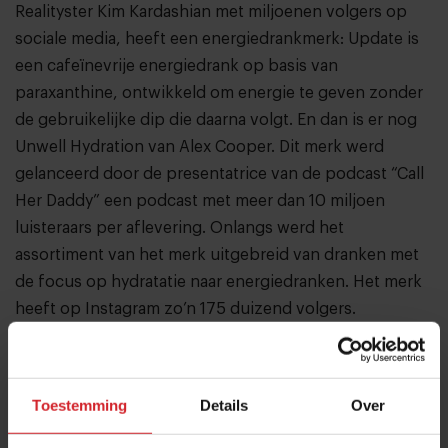
Realityster Kim Kardashian met miljoenen volgers op
sociale media, heeft een energiedrankmerk: Update is
een cafeïnevrije energiedrank op basis van
paraxanthine, ontwikkeld om energie te geven zonder
de gebruikelijke dip die daarna volgt. En dan is er nog
Unwell Hydration van Alex Cooper. Dit merk werd
gelanceerd door de presentatrice van de podcast “Call
Her Daddy” een podcast met meer dan 10 miljoen
luisteraars per aflevering. Onlangs werd het
assortiment van het merk uitgebreid van dranken met
de focus op hydratatie naar energiedranken. Het merk
heeft op Instagram zo’n 175 duizend volgers.
Toestemming
Details
Over