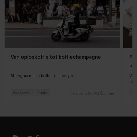
Van oploskoffie tot koffiechampagne
#Gi
bo
Shanghai maakt koffie tot lifestyle
Vir
pla
Foodservice
Drinks
Foo
7 augustus 2026
|
6 min