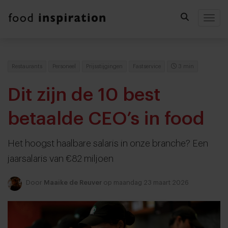
Togg
Restaurants
Personeel
Prijsstijgingen
Fastservice
3 min
Dit zijn de 10 best
betaalde CEO’s in food
Het hoogst haalbare salaris in onze branche? Een
jaarsalaris van €82 miljoen
Door
Maaike de Reuver
op maandag 23 maart 2026