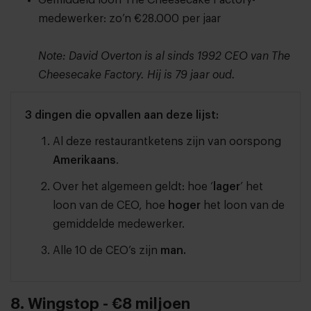
Gemiddeld loon The Cheesecake Factory-
medewerker: zo’n €28.000 per jaar
Note: David Overton is al sinds 1992 CEO van The
Cheesecake Factory. Hij is 79 jaar oud.
3 dingen die opvallen aan deze lijst:
Al deze restaurantketens zijn van oorspong
Amerikaans
.
Over het algemeen geldt: hoe ‘
lager
’ het
loon van de CEO, hoe
hoger
het loon van de
gemiddelde medewerker.
Alle 10 de CEO’s zijn
man.
8. Wingstop - €8 miljoen