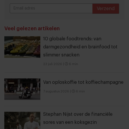
Verzend
THANKS
Veel gelezen artikelen
10 globale foodtrends: van
darmgezondheid en brainfood tot
slimmer snacken
23 juli 2026
|
6 min
Van oploskoffie tot koffiechampagne
7 augustus 2026
|
6 min
Stephan Nijst over de financiële
sores van een koksgezin