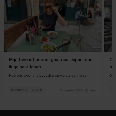
Mijn favo influencer gaat naar Japan, dus
Che
ik ga naar Japan
ber
Hoe ons algoritme bepaalt waar we eten en reizen
Dan
ger
Restaurants
Citytrip
Hot
7 augustus 2026
|
4 min