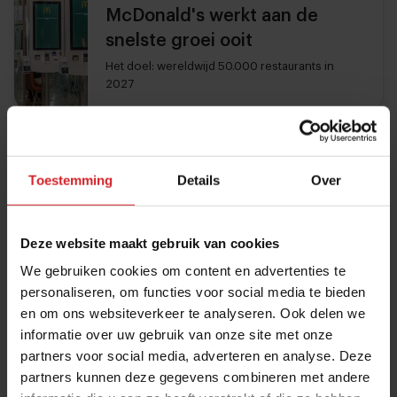
McDonald's werkt aan de
snelste groei ooit
Het doel: wereldwijd 50.000 restaurants in
2027
3. Chipotle - €16,5 miljoen
Aantal restaurants wereldwijd: circa 3.700
Toestemming
Details
Over
Loon CEO Scott Boatwright: €16,5 miljoen per jaar
Gemiddeld loon Chipotle-medewerker: zo’n
Deze website maakt gebruik van cookies
€14.000 per jaar
We gebruiken cookies om content en advertenties te
personaliseren, om functies voor social media te bieden
2. Yum! Brands - €21 miljoen
en om ons websiteverkeer te analyseren. Ook delen we
informatie over uw gebruik van onze site met onze
Onder Yum! Brands vallen onder andere de restaurants
partners voor social media, adverteren en analyse. Deze
van KFC, Pizza Hut en Taco Bell.
partners kunnen deze gegevens combineren met andere
Aantal restaurants wereldwijd: circa 61.000