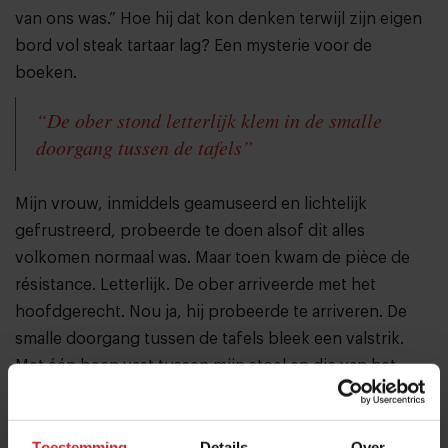
van ons was.” Hoe hij dat kon denken terwijl zijn eigen
bord vol steak tartaar lag? Een mysterie voor de
boeken.
“De ober stond letterlijk klem in de smalle
doorgang tussen de tafels”
Mijn vrouw, inmiddels geamuseerd en lichtelijk
gefrustreerd, probeerde te doen alsof dit alles
volkomen normaal was. Maar toen kwam de pièce de
résistance. Letterlijk. De ober arriveerde met het
hoofdgerecht. Nou ja, hij probeerde te arriveren. De
smalle doorgang tussen de tafels bleek een valstrik.
Met één been vast tussen mijn stoel en die van het
koppel achter me, en een bord boordevol dampende
bouillabaisse balancerend in zijn hand, stond hij
Toestemming
Details
Over
letterlijk klem.