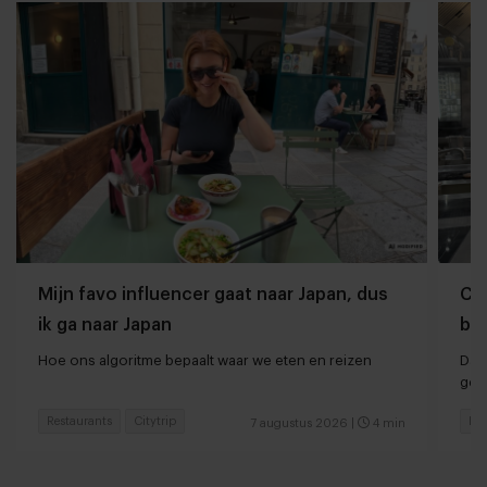
Mijn favo influencer gaat naar Japan, dus
Che
ik ga naar Japan
ber
Hoe ons algoritme bepaalt waar we eten en reizen
Dan
ger
Restaurants
Citytrip
Hot
7 augustus 2026
|
4 min