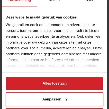
Ik deed wat elk fatsoenlijk mens zou doen: ik
probeerde hem te helpen. Maar in mijn poging om mijn
Deze website maakt gebruik van cookies
stoel naar voren te schuiven, stootte ik per ongeluk
We gebruiken cookies om content en advertenties te
het glas wijn van de tafel rechts om. De wijn stroomde
personaliseren, om functies voor social media te bieden
over naar de tafel links, die vervolgens hun dessert
en om ons websiteverkeer te analyseren. Ook delen we
grepen en riepen: “We moeten hier weg!” Dat lukte
informatie over uw gebruik van onze site met onze
partners voor social media, adverteren en analyse. Deze
niet. Er was geen doorkomen aan.
partners kunnen deze gegevens combineren met andere
De ober droeg uiteindelijk de bouillabaisse op zijn
informatie die u aan ze heeft verstrekt of die ze hebben
overhemd, mijn vrouw en ik deelden onze crème
verzameld op basis van uw gebruik van hun services.
brûlée met het stel achter ons, en we verlieten het
restaurant met meer sociale interactie dan tijdens een
Alles toestaan
gemiddelde familiebarbecue. “Gezellig,” zei mijn vrouw
droogjes, terwijl we naar buiten liepen. Inderdaad.
Gezellig.
Aanpassen