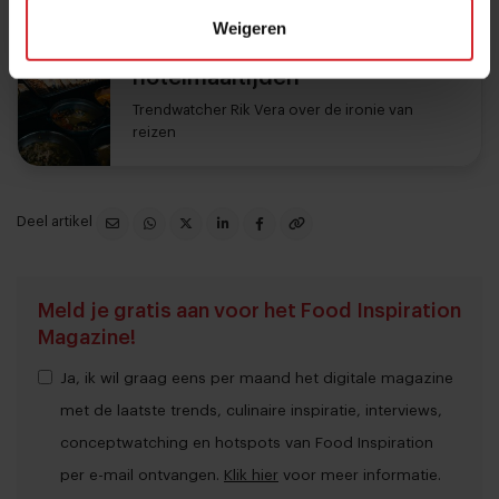
Lees ook
Weigeren
Tussen streetfooddromen en
hotelmaaltijden
Trendwatcher Rik Vera over de ironie van
reizen
Deel artikel
Meld je gratis aan voor het Food Inspiration
Magazine!
Ja, ik wil graag eens per maand het digitale magazine
met de laatste trends, culinaire inspiratie, interviews,
conceptwatching en hotspots van Food Inspiration
per e-mail ontvangen.
Klik hier
voor meer informatie.