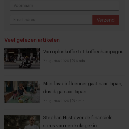
Verzend
THANKS
Veel gelezen artikelen
Van oploskoffie tot koffiechampagne
7 augustus 2026
|
6 min
Mijn favo influencer gaat naar Japan,
dus ik ga naar Japan
7 augustus 2026
|
4 min
Stephan Nijst over de financiële
sores van een koksgezin