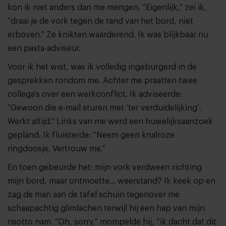
kon ik niet anders dan me mengen. “Eigenlijk,” zei ik,
“draai je de vork tegen de rand van het bord, niet
erboven.” Ze knikten waarderend. Ik was blijkbaar nu
een pasta-adviseur.
Voor ik het wist, was ik volledig ingeburgerd in de
gesprekken rondom me. Achter me praatten twee
collega’s over een werkconflict. Ik adviseerde:
“Gewoon die e-mail sturen met ‘ter verduidelijking’.
Werkt altijd.” Links van me werd een huwelijksaanzoek
gepland. Ik fluisterde: “Neem geen knalroze
ringdoosje. Vertrouw me.”
En toen gebeurde het: mijn vork verdween richting
mijn bord, maar ontmoette… weerstand? Ik keek op en
zag de man aan de tafel schuin tegenover me
schaapachtig glimlachen terwijl hij een hap van mijn
risotto nam. “Oh, sorry,” mompelde hij, “ik dacht dat dit