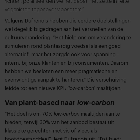
richten, polariseerden we het debat. Het zette in feite
veganisten tegenover vleeseters.”
Volgens Dufrenois hebben die eerdere doelstellingen
wel degelijk bijgedragen aan het versnellen van de
cultuurverandering. “Het hielp ons om verandering te
stimuleren rond plantaardig voedsel als een goed
alternatief, maar het zorgde ook voor spanning –
intern, bij onze klanten en bij consumenten. Daarom
hebben we besloten een meer pragmatische en
evenwichtige aanpak te hanteren.” Die verschuiving
leidde tot een nieuwe KPI:
‘low-carbon’
maaltijden.
Van plant-based naar
low-carbon
“Het doel is om 70%
low-carbon
maaltijden aan te
bieden, terwijl 30% van het aanbod bestaat uit
klassieke gerechten met vis of vlees als
hoofdbestanddeel”, legt Dufrenois uit. “Dat biedt