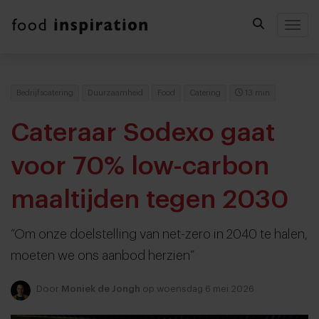
Togg
Bedrijfscatering
Duurzaamheid
Food
Catering
13 min
Cateraar Sodexo gaat
voor 70% low-carbon
maaltijden tegen 2030
“Om onze doelstelling van net-zero in 2040 te halen,
moeten we ons aanbod herzien”
Door
Moniek de Jongh
op woensdag 6 mei 2026