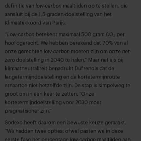
definitie van
low-carbon
maaltijden op te stellen, die
aansluit bij de 1,5-graden-doelstelling van het
Klimaatakkoord van Parijs.
“Low-carbon
betekent maximaal 500 gram CO₂ per
hoofdgerecht. We hebben berekend dat 70% van al
onze gerechten
low-carbon
moeten zijn om onze
net-
zero
doelstelling in 2040 te halen.” Maar net als bij
klimaatneutraliteit benadrukt Dufrenois dat de
langetermijndoelstelling en de kortetermijnroute
ernaartoe niet hetzelfde zijn. De stap is simpelweg te
groot om in een keer te zetten. “Onze
kortetermijndoelstelling voor 2030 moet
pragmatischer zijn.”
Sodexo heeft daarom een bewuste keuze gemaakt.
“We hadden twee opties: ofwel pasten we in deze
eerste fase het percentage
low-carbon
maaltijden aan,