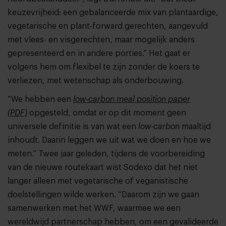
keuzevrijheid: een gebalanceerde mix van plantaardige,
vegetarische en plant-forward gerechten, aangevuld
met vlees- en visgerechten, maar mogelijk anders
gepresenteerd en in andere porties.” Het gaat er
volgens hem om flexibel te zijn zonder de koers te
verliezen, met wetenschap als onderbouwing.
“We hebben een
low-carbon meal position paper
(PDF)
opgesteld, omdat er op dit moment geen
universele definitie is van wat een
low-carbon
maaltijd
inhoudt. Daarin leggen we uit wat we doen en hoe we
meten.” Twee jaar geleden, tijdens de voorbereiding
van de nieuwe routekaart wist Sodexo dat het niet
langer alleen met vegetarische of veganistische
doelstellingen wilde werken. “Daarom zijn we gaan
samenwerken met het WWF, waarmee we een
wereldwijd partnerschap hebben, om een gevalideerde