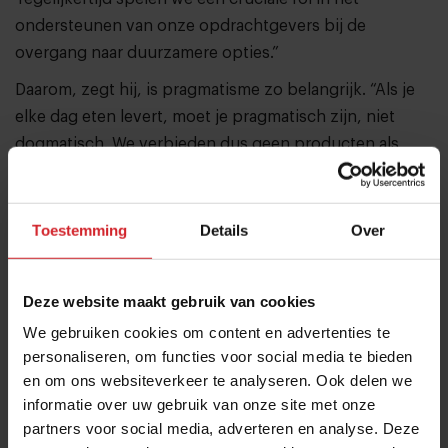
ondersteunen van onze opdrachtgevers bij de
overgang naar duurzamere opties.”
Daarom, zegt hij, is pragmatisme zo belangrijk. “Als je
elke dag eten levert, moet je pragmatisch zijn, niet
dogmatisch. We verbieden dus geen producten als
zodanig. Alleen voor vis sluiten we bepaalde soorten
van de rode lijst uit.”
Toestemming
Details
Over
Exotisch fruit is een goed voorbeeld van hoe de
publieke perceptie en de klimaatimpact niet altijd op
één lijn liggen. “Vaak wordt verondersteld dat lokaal
Deze website maakt gebruik van cookies
sowieso duurzamer is dan wat van ver komt. Maar dat
We gebruiken cookies om content en advertenties te
hoeft niet zo te zijn. 30% van de wereldwijde CO
-
2
personaliseren, om functies voor social media te bieden
voetafdruk houdt verband met voedselproductie en -
en om ons websiteverkeer te analyseren. Ook delen we
consumptie. Maar als je binnen die voetafdruk kijkt, is
informatie over uw gebruik van onze site met onze
slechts 5% gerelateerd aan transport.”
partners voor social media, adverteren en analyse. Deze