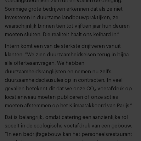
Voedingsbedrijven zien dit en voelen de dreiging.
Sommige grote bedrijven erkennen dat als ze niet
investeren in duurzame landbouwpraktijken, ze
waarschijnlijk binnen tien tot vijftien jaar hun deuren
moeten sluiten. Die realiteit haalt ons keihard in.”
Intern komt een van de sterkste drijfveren vanuit
klanten. “We zien duurzaamheidseisen terug in bijna
alle offerteaanvragen. We hebben
duurzaamheidsranglijsten en nemen nu zelfs
duurzaamheidsclausules op in contracten. In veel
gevallen betekent dit dat we onze CO₂-voetafdruk op
locatieniveau moeten publiceren of onze acties
moeten afstemmen op het Klimaatakkoord van Parijs.”
Dat is belangrijk, omdat catering een aanzienlijke rol
speelt in de ecologische voetafdruk van een gebouw.
“In een bedrijfsgebouw kan het personeelsrestaurant