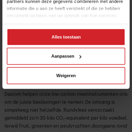
partners kunnen deze gegevens combineren met andere
Dat betekent niet dat lokale inkoop niet van belang is.
informatie die u aan ze heeft verstrekt of die ze hebben
“Het gebruik van lokale producten geeft ons een sterk
verzameld op basis van uw gebruik van hun services.
verhaal richting consumenten, en inkoop op Europees
niveau heeft duidelijke voordelen. Maar je kunt nu
eenmaal niet alles lokaal inkopen. Het is dus belangrijk
Alles toestaan
om een breder, meer continentaal perspectief te
hanteren.”
Aanpassen
Het grotere probleem is de relatieve impact. “Bananen
van het menu schrappen vanwege voedselkilometers
Weigeren
heeft weinig effect. Het verminderen van rundvlees
heeft een veel grotere impact op de CO₂-uitstoot.
Daarom helpen onze
low-carbon
meetinstrumenten ons
om de juiste beslissingen te nemen. De omvang is
simpelweg niet hetzelfde. Rundvlees veroorzaakt
gemiddeld zo’n 30 kilo CO₂-equivalent per kilo voedsel,
terwijl fruit, groenten en peulvruchten doorgaans rond