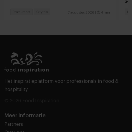
ger
Restaurants
Citytrip
Hot
7 augustus 2026
|
4 min
Het inspiratieplatform voor professionals in food &
hospitality
© 2026 Food Inspiration
Meer informatie
Partners