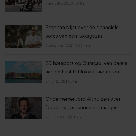
7 augustus 2026
|
6 min
Stephan Nijst over de financiële
sores van een koksgezin
5 september 2021
|
5 min
20 hotspots op Curaçao: van parels
aan de kust tot lokale favorieten
24 juli 2026
|
7 min
Ondernemer Jord Althuizen over
foodcost, personeel en marges
22 juli 2026
|
11 min