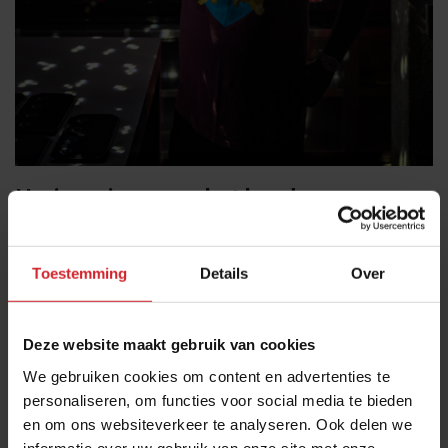
Herinneringen op het bord
In zijn eerste restaurant maakte de chef naam door
traditionele Indiase gerechten op een volledig nieuwe
Toestemming
Details
Over
manier te presenteren. Hij combineerde de smaken en
kruiden van India met moderne kooktechnieken. Dit
leidde tot verrassende en ongebruikelijke
Deze website maakt gebruik van cookies
smaakervaringen. “In het huidige Gaggan proeven
We gebruiken cookies om content en advertenties te
gasten mijn herinneringen.” Herinneringen uit India,
personaliseren, om functies voor social media te bieden
maar ook van zijn bezoeken aan landen in de rest van
en om ons websiteverkeer te analyseren. Ook delen we
informatie over uw gebruik van onze site met onze