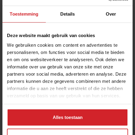
Toestemming
Details
Over
Deze website maakt gebruik van cookies
We gebruiken cookies om content en advertenties te
personaliseren, om functies voor social media te bieden
en om ons websiteverkeer te analyseren. Ook delen we
informatie over uw gebruik van onze site met onze
Hoe Mama’s Koelkast 21 culturen verbindt via
partners voor social media, adverteren en analyse. Deze
culinaire wereldgerechten
partners kunnen deze gegevens combineren met andere
informatie die u aan ze heeft verstrekt of die ze hebben
Een van de meest veelbelovende foodondernemers van
Nederland zet zich in voor diversiteit en inclusiviteit
verzameld op basis van uw gebruik van hun services.
Producenten
Ondernemen
8 mei 2024
|
3 min
Alles toestaan
Sponsored Story