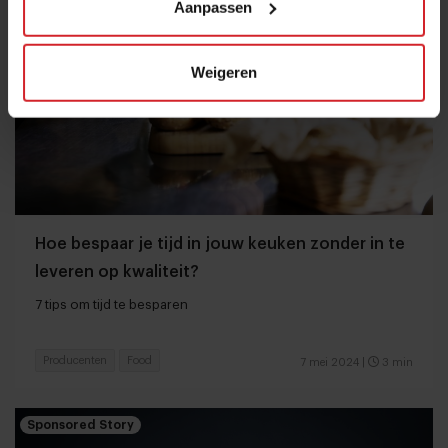
Aanpassen
Weigeren
Hoe bespaar je tijd in jouw keuken zonder in te
leveren op kwaliteit?
7 tips om tijd te besparen
Producenten
Food
7 mei 2024
|
3 min
Sponsored Story