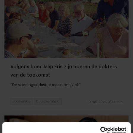
Volgens boer Jaap Fris zijn boeren de dokters
van de toekomst
“De voedingsindustrie maakt ons ziek”
Foodservice
Duurzaamheid
10 mei 2024
|
5 min