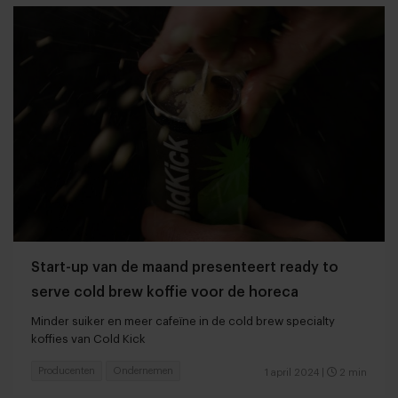
Start-up van de maand presenteert ready to
serve cold brew koffie voor de horeca
Minder suiker en meer cafeïne in de cold brew specialty
koffies van Cold Kick
Producenten
Ondernemen
1 april 2024
|
2 min