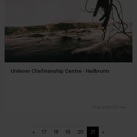
Unilever Chefmanship Centre - Heilbronn
12 juli 2010
|
1 min
«
17
18
19
20
21
»