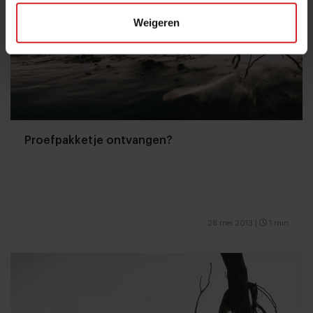
Weigeren
Proefpakketje ontvangen?
28 mei 2013
|
1 min