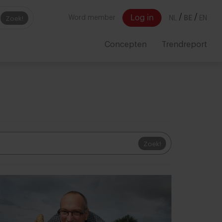
/
/
Log in
Word member
NL
BE
EN
Zoek!
Concepten
Trendreport
Zoek!