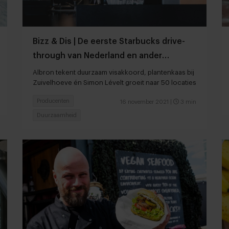
Bizz & Dis | De eerste Starbucks drive-
through van Nederland en ander
zakennieuws
Albron tekent duurzaam visakkoord, plantenkaas bij
Zuivelhoeve én Simon Lévelt groeit naar 50 locaties
Producenten
16 november 2021
|
3 min
Duurzaamheid