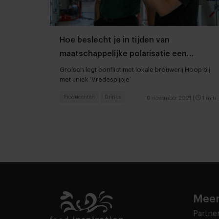
Hoe beslecht je in tijden van
maatschappelijke polarisatie een
potentieel conflict?
Grolsch legt conflict met lokale brouwerij Hoop bij
met uniek ‘Vredespijpje’
Producenten
Drinks
10 november 2021
|
1 min
Meer
Partne