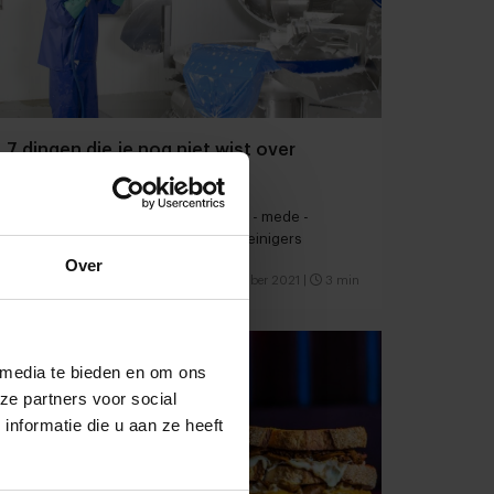
7 dingen die je nog niet wist over
foodreiniging
De kwaliteit van horecaproducten is - mede -
afhankelijk van professionele foodreinigers
Over
Producenten
Food
23 november 2021
|
3 min
 media te bieden en om ons
ze partners voor social
nformatie die u aan ze heeft