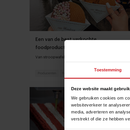
Een van de best verkochte
foodproducten: waarom doet de
stroopwafel het zo goed?
Van stroopwafelmuur tot stroopwafelburger
Toestemming
Producenten
Food
25 november 2021
|
3 min
Deze website maakt gebruik
We gebruiken cookies om cont
websiteverkeer te analyseren
media, adverteren en analys
verstrekt of die ze hebben v