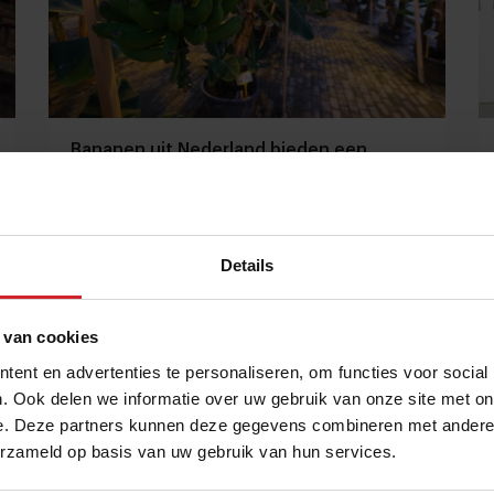
Bananen uit Nederland bieden een
oplossing voor de pandemie
Neder Banaan gekweekt op substraat moet de
schimmelpandemie tegengaan
Details
Producenten
Innovatie
24 november 2021
|
3 min
 van cookies
ent en advertenties te personaliseren, om functies voor social
. Ook delen we informatie over uw gebruik van onze site met on
e. Deze partners kunnen deze gegevens combineren met andere i
erzameld op basis van uw gebruik van hun services.