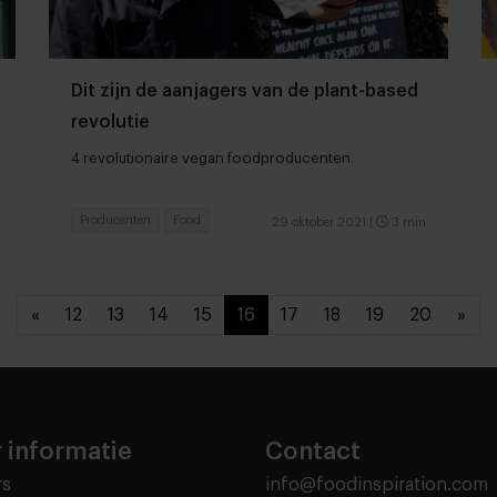
Dit zijn de aanjagers van de plant-based
revolutie
4 revolutionaire vegan foodproducenten
Producenten
Food
29 oktober 2021
|
3 min
«
12
13
14
15
16
17
18
19
20
»
 informatie
Contact
rs
info@foodinspiration.com