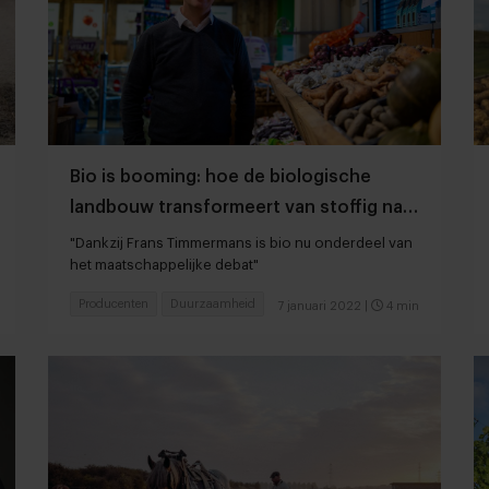
Bio is booming: hoe de biologische
landbouw transformeert van stoffig naar
hip
"Dankzij Frans Timmermans is bio nu onderdeel van
het maatschappelijke debat"
Producenten
Duurzaamheid
7 januari 2022
|
4 min