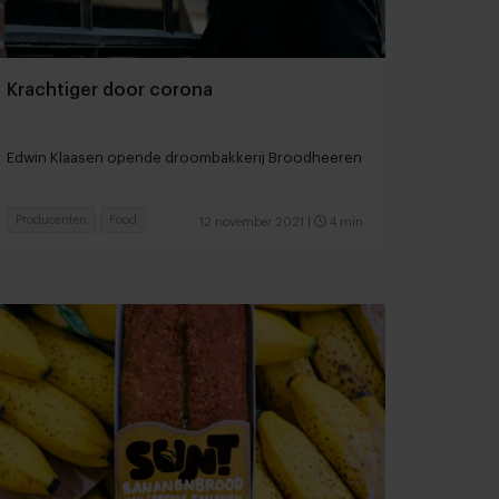
Krachtiger door corona
Edwin Klaasen opende droombakkerij Broodheeren
Producenten
Food
12 november 2021
|
4 min