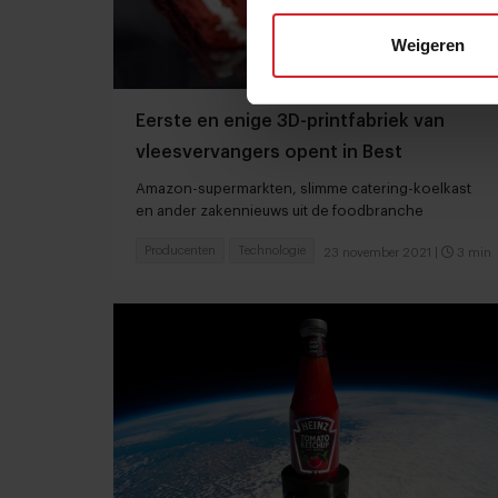
Weigeren
Eerste en enige 3D-printfabriek van
vleesvervangers opent in Best
Amazon-supermarkten, slimme catering-koelkast
en ander zakennieuws uit de foodbranche
Producenten
Technologie
23 november 2021
|
3 min