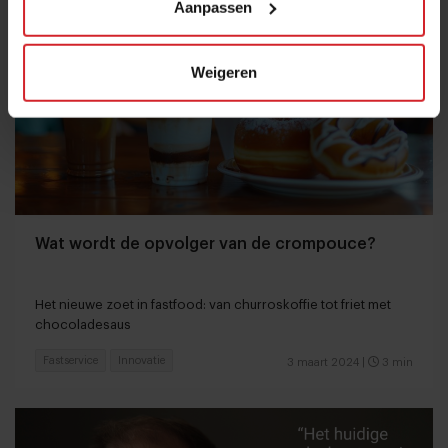
Aanpassen
Weigeren
Wat wordt de opvolger van de crompouce?
Het nieuwe zoet in fastfood: van churroskoffie tot friet met
chocoladesaus
Fastservice
Innovatie
3 maart 2024
|
3 min