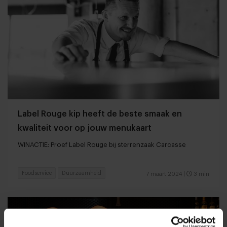
Label Rouge kip heeft de beste smaak en
kwaliteit voor op jouw menukaart
WINACTIE: Proef Label Rouge bij sterrenzaak Carcasse
Foodservice
Duurzaamheid
7 maart 2024
|
3 min