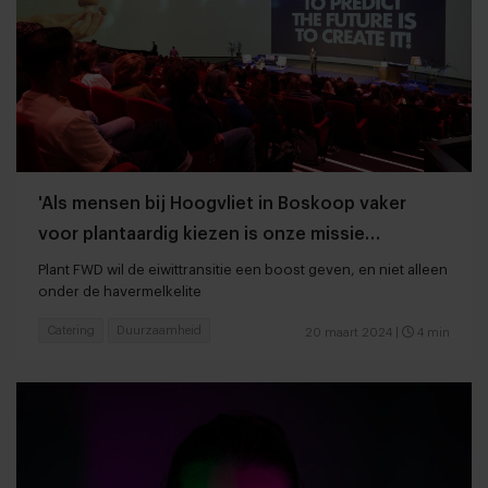
'Als mensen bij Hoogvliet in Boskoop vaker
voor plantaardig kiezen is onze missie
geslaagd'
Plant FWD wil de eiwittransitie een boost geven, en niet alleen
onder de havermelkelite
Catering
Duurzaamheid
20 maart 2024
|
4 min