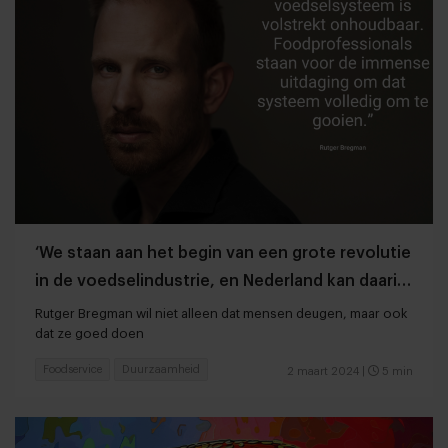
‘We staan aan het begin van een grote revolutie
in de voedselindustrie, en Nederland kan daarin
voorop lopen’
Rutger Bregman wil niet alleen dat mensen deugen, maar ook
dat ze goed doen
Foodservice
Duurzaamheid
2 maart 2024
|
5 min