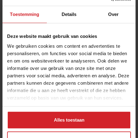
Toestemming
Details
Over
Deze website maakt gebruik van cookies
We gebruiken cookies om content en advertenties te
personaliseren, om functies voor social media te bieden
en om ons websiteverkeer te analyseren. Ook delen we
informatie over uw gebruik van onze site met onze
Deze succesvolle ondernemers bezitten ruim
partners voor social media, adverteren en analyse. Deze
1.000 hotelkamers in de Randstad
partners kunnen deze gegevens combineren met andere
informatie die u aan ze heeft verstrekt of die ze hebben
Een exclusief interview met de mannen achter International
Hotel Capital Partners
verzameld op basis van uw gebruik van hun services.
Foodservice
Food
6 maart 2024
|
14 min
Alles toestaan