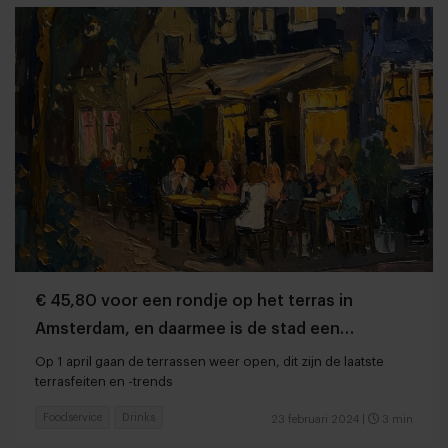
€ 45,80 voor een rondje op het terras in
Amsterdam, en daarmee is de stad een
middenmoter
Op 1 april gaan de terrassen weer open, dit zijn de laatste
terrasfeiten en -trends
Foodservice
Drinks
23 februari 2024
|
3 min