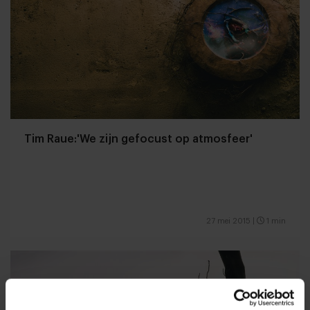
Tim Raue:'We zijn gefocust op atmosfeer'
27 mei 2015
|
1 min