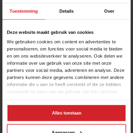
Toestemming
Details
Over
Deze website maakt gebruik van cookies
We gebruiken cookies om content en advertenties te
personaliseren, om functies voor social media te bieden
en om ons websiteverkeer te analyseren. Ook delen we
No money, no problem
informatie over uw gebruik van onze site met onze
partners voor social media, adverteren en analyse. Deze
partners kunnen deze gegevens combineren met andere
informatie die u aan ze heeft verstrekt of die ze hebben
verzameld op basis van uw gebruik van hun services.
26 mei 2015
|
2 min
Alles toestaan
Aanpassen