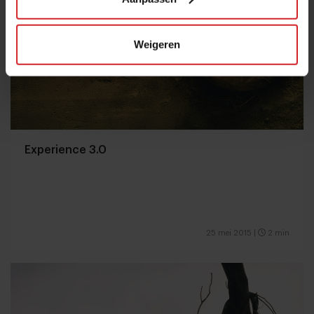
Weigeren
Experience 3.0
25 mei 2015
|
2 min