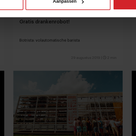
Aanpassen
Gratis drankenrobot!
Botrista: volautomatische barista
29 augustus 2019
|
2 min