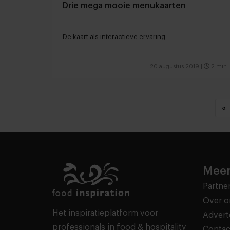
Drie mega mooie menukaarten
De kaart als interactieve ervaring
20 augustus 2019
|
2 min
«
Meer
Partne
Over o
Het inspiratieplatform voor
Advert
professionals in food & hospitality
Contac