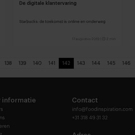
De digitale klantervaring
Starbucks: de toekomst is online en onderweg
17 augustus 2019
|
2 min
138
139
140
141
142
143
144
145
146
 informatie
Contact
rs
info@foodinspiration.com
ns
+31 318 49 31 32
eren
t