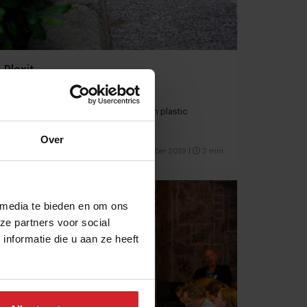
Plexit
Kleurrijke zeewierrietjes in plaats van plastic
Over
3 september 2019
|
2 min
 media te bieden en om ons
ze partners voor social
nformatie die u aan ze heeft