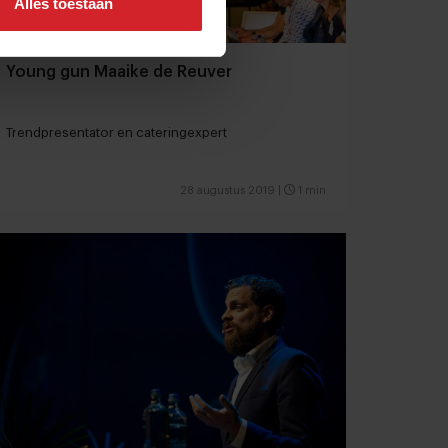
Alles toestaan
Young gun Maaike de Reuver
Trendpresentator en cateringexpert
28 augustus 2019
|
1 min