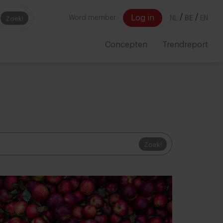
/
/
Log in
Word member
NL
BE
EN
Zoek!
Concepten
Trendreport
Zoek!