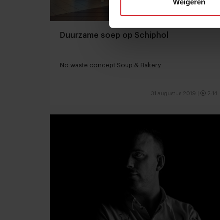
Weigeren
Duurzame soep op Schiphol
No waste concept Soup & Bakery
31 augustus 2019
|
2:14