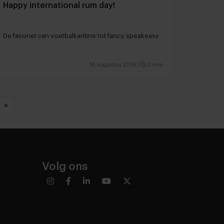
Happy international rum day!
De favoriet van voetbalkantine tot fancy speakeasy
16 augustus 2019
|
2 min
»
Volg ons