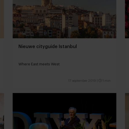
Nieuwe cityguide Istanbul
Where East meets West
17 september 2019
|
1 min