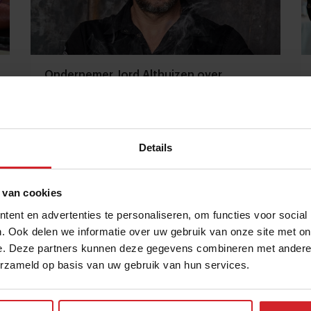
Ondernemer Jord Althuizen over
foodcost, personeel en marges
“Ik heb geleerd meer naar het grote plaatje te
kijken”
Details
Catering
Ondernemen
22 juli 2026
|
11 min
 van cookies
ent en advertenties te personaliseren, om functies voor social
. Ook delen we informatie over uw gebruik van onze site met on
e. Deze partners kunnen deze gegevens combineren met andere i
erzameld op basis van uw gebruik van hun services.