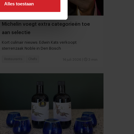
Alles toestaan
Michelin voegt extra categorieën toe
aan selectie
Kort culinair nieuws: Edwin Kats verkoopt
sterrenzaak Noble in Den Bosch
Restaurants
Chefs
14 juli 2026
|
3 min