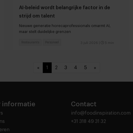
AI-beleid wordt belangrijke factor in de
strijd om talent
Nieuwe generatie horecaprofessionals omarmt AI,
maar stelt duidelijke grenzen
Restaurants
Personeel
3 juli 2026
|
5 min
«
1
2
3
4
5
»
 informatie
Contact
rs
info@foodinspiration.com
ns
+31 318 49 31 32
eren