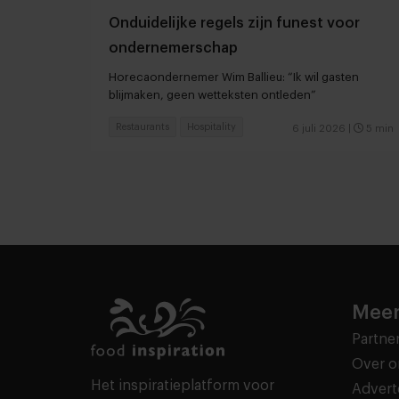
Onduidelijke regels zijn funest voor
ondernemerschap
Horecaondernemer Wim Ballieu: “Ik wil gasten
blijmaken, geen wetteksten ontleden”
Restaurants
Hospitality
6 juli 2026
|
5 min
Meer
Partne
Over o
Het inspiratieplatform voor
Advert