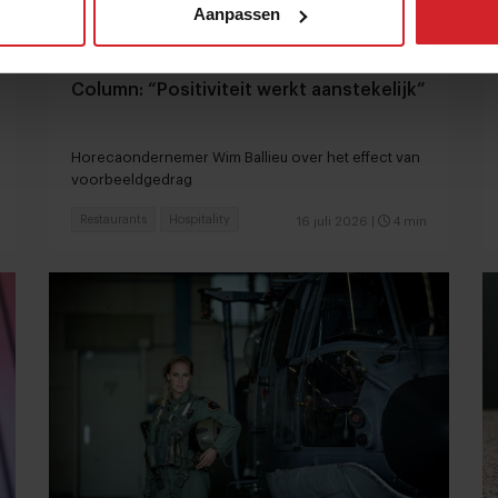
Aanpassen
Column: “Positiviteit werkt aanstekelijk”
Horecaondernemer Wim Ballieu over het effect van
voorbeeldgedrag
Restaurants
Hospitality
16 juli 2026
|
4 min