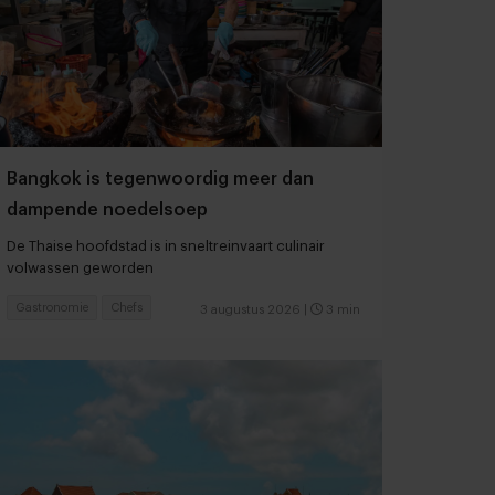
Bangkok is tegenwoordig meer dan
dampende noedelsoep
De Thaise hoofdstad is in sneltreinvaart culinair
volwassen geworden
Gastronomie
Chefs
3 augustus 2026
|
3 min