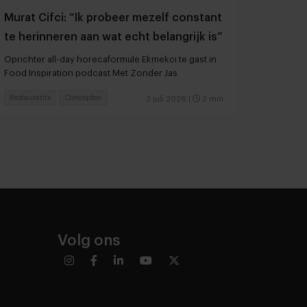
Murat Cifci: “Ik probeer mezelf constant
te herinneren aan wat echt belangrijk is”
Oprichter all-day horecaformule Ekmekci te gast in
Food Inspiration podcast Met Zonder Jas
Restaurants
Concepten
3 juli 2026
|
2 min
Volg ons