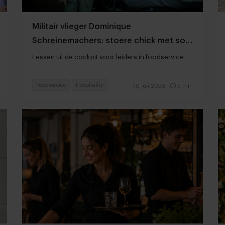
Militair vlieger Dominique
Schreinemachers: stoere chick met soft
skills
Lessen uit de cockpit voor leiders in foodservice
Foodservice
Hospitality
10 juli 2026
|
5 min