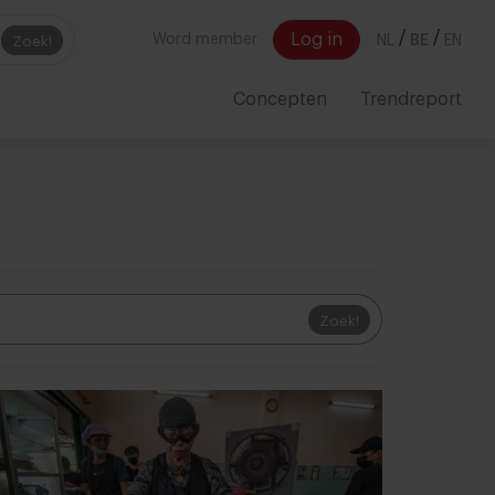
/
/
Log in
Word member
NL
BE
EN
Zoek!
Concepten
Trendreport
Zoek!