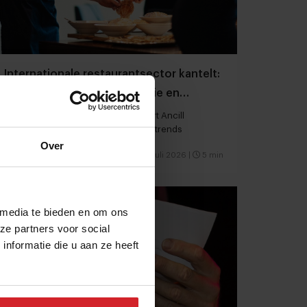
Internationale restaurantsector kantelt:
meer ruimte voor imperfectie en
betekenis
Amerikaanse trendconsultant Robert Ancill
voorspelt 10 wereldwijde restauranttrends
Over
Restaurants
Duurzaamheid
17 juli 2026
|
5 min
 media te bieden en om ons
ze partners voor social
nformatie die u aan ze heeft