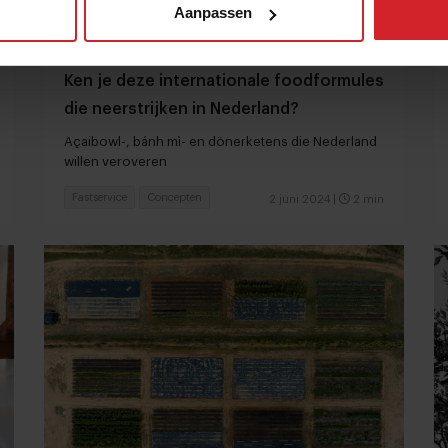
Aanpassen
Ken je deze internationale foodformules
die neerstrijken in Nederland?
Açaibowl-, bánh mì- en dönerketens die Nederland
willen veroveren
Fastservice
Concepten
2 juni 2024
|
2 min