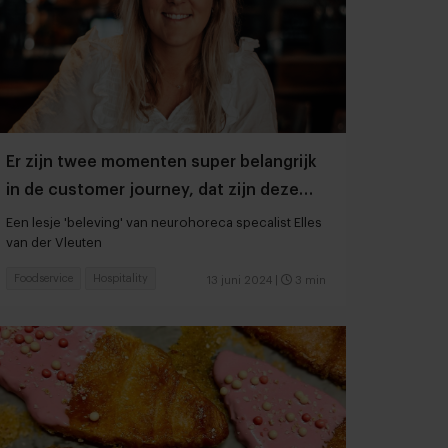
Er zijn twee momenten super belangrijk
in de customer journey, dat zijn deze
twee
Een lesje 'beleving' van neurohoreca specalist Elles
van der Vleuten
Foodservice
Hospitality
13 juni 2024
|
3 min