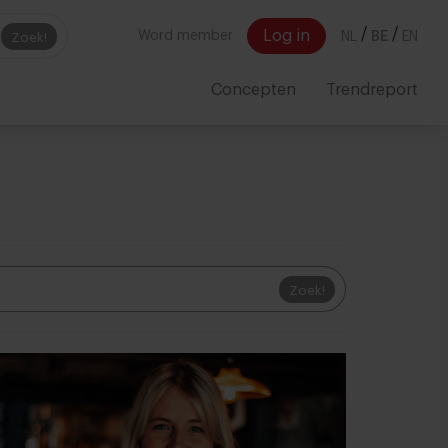
/
/
Log in
Word member
NL
BE
EN
Zoek!
Concepten
Trendreport
Zoek!