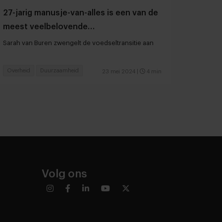
27-jarig manusje-van-alles is een van de
meest veelbelovende
voedselveranderaars
Sarah van Buren zwengelt de voedseltransitie aan
Overheid
Duurzaamheid
23 mei 2024
|
4 min
Volg ons