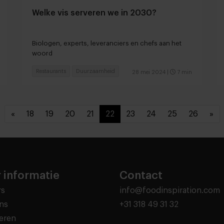
Welke vis serveren we in 2030?
Biologen, experts, leveranciers en chefs aan het
woord
Restaurants
Duurzaamheid
28 mei 2024
|
7 min
«
18
19
20
21
22
23
24
25
26
»
 informatie
Contact
rs
info@foodinspiration.com
ns
+31 318 49 31 32
eren