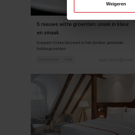
Weigeren
5 nieuwe witte groenten: uniek in kleur
en smaak
Koppert Cress lanceert in het donker geteelde
keldergroenten
Producenten
Food
4 juni 2024
|
2 min