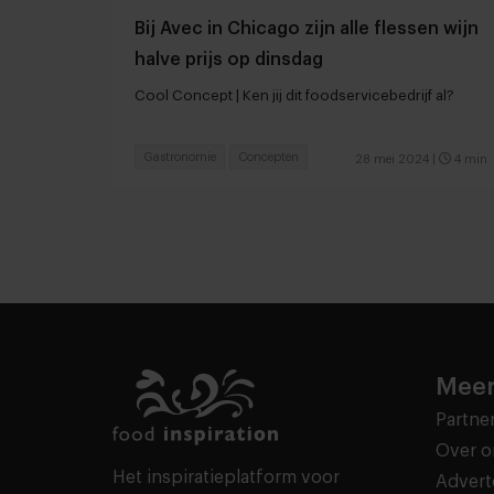
Bij Avec in Chicago zijn alle flessen wijn
halve prijs op dinsdag
Cool Concept | Ken jij dit foodservicebedrijf al?
Gastronomie
Concepten
28 mei 2024
|
4 min
Meer
Partne
Over o
Het inspiratieplatform voor
Advert