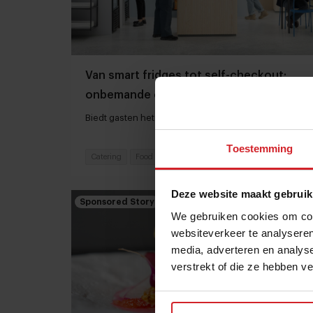
Van smart fridges tot self-checkout:
onbemande oplossingen die werken
Biedt gasten het gemak van 24/7 service
Toestemming
Catering
Food
6 juni 2024
|
4 min
Deze website maakt gebruik
Sponsored Story
We gebruiken cookies om cont
websiteverkeer te analyseren
media, adverteren en analys
verstrekt of die ze hebben v