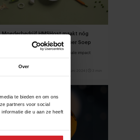
Moederbedrijf HMSHost maakt nóg
meer impact met Henri’s Super Soep
Groentesoep met duurzame én sociale impact
Over
Producenten
Food
4 juni 2024
|
3 min
 media te bieden en om ons
ze partners voor social
nformatie die u aan ze heeft