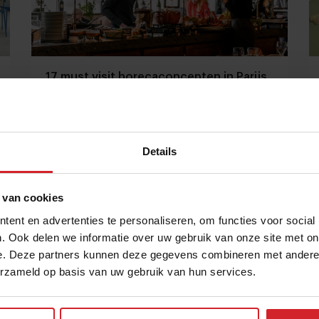
17 must visit horecaconcepten in Parijs
Van wijnbar met ijssalon tot Frans-Aziatische
restobar
Details
Café's & Bars
Concepten
5 juni 2024
|
7 min
 van cookies
ent en advertenties te personaliseren, om functies voor social
. Ook delen we informatie over uw gebruik van onze site met on
e. Deze partners kunnen deze gegevens combineren met andere i
erzameld op basis van uw gebruik van hun services.