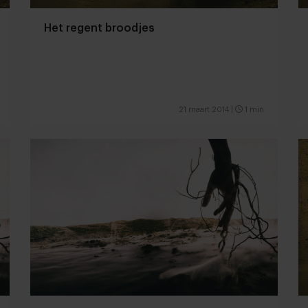
Het regent broodjes
21 maart 2014
|
1 min