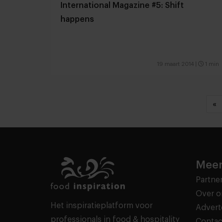
International Magazine #5: Shift
happens
19 maart 2014
|
1 min
«
Meer
Partne
Over o
Het inspiratieplatform voor
Advert
professionals in food & hospitality
Contac