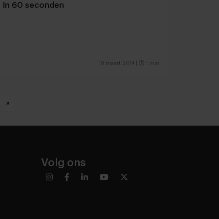
In 60 seconden
18 maart 2014
|
1 min
»
Volg ons