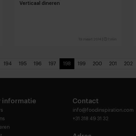
Verticaal dineren
19 maart 2014
|
1 min
194
195
196
197
198
199
200
201
202
 informatie
Contact
rs
info@foodinspiration.com
ns
+31 318 49 31 32
eren
t