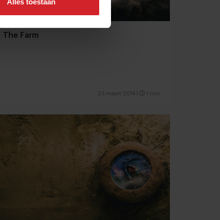
Alles toestaan
The Farm
23 maart 2014
|
1 min