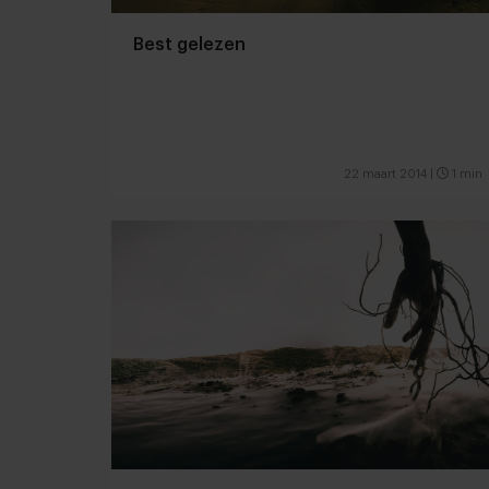
Best gelezen
22 maart 2014
|
1 min