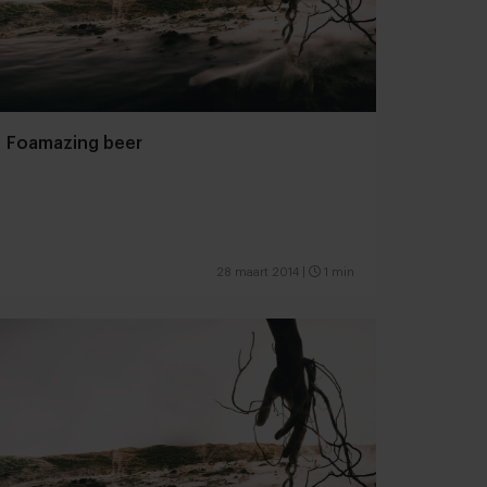
Foamazing beer
28 maart 2014
|
1 min