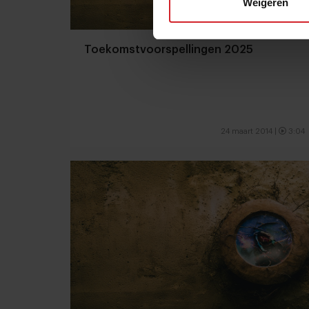
Weigeren
Toekomstvoorspellingen 2025
24 maart 2014
|
3:04