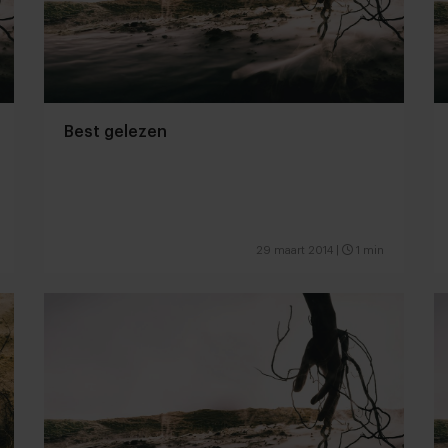
Best gelezen
29 maart 2014
|
1 min