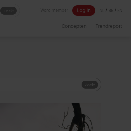
/
/
Log in
Word member
NL
BE
EN
Zoek!
Concepten
Trendreport
Zoek!