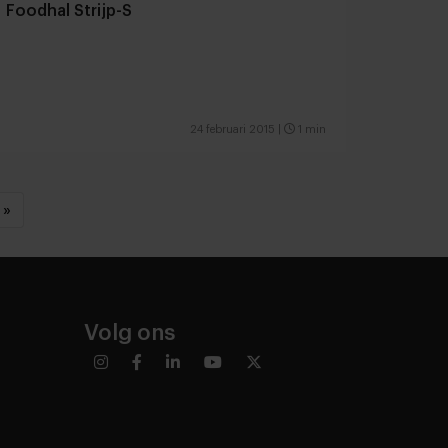
Foodhal Strijp-S
24 februari 2015
|
1 min
»
Volg ons