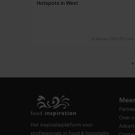
Hotspots in West
25 februari 2015
|
2 min
«
Meer
Partne
Over o
Het inspiratieplatform voor
Advert
professionals in food & hospitality
Contac