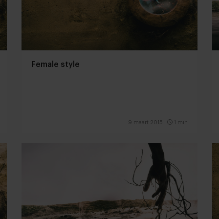
Female style
9 maart 2015
|
1 min