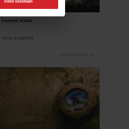
Alles toestaan
Femme Vitale
COOL CONCEPTS
2 maart 2015
|
48:00