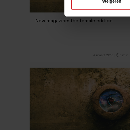
Weigeren
New magazine: the female edition
4 maart 2015
|
1 min