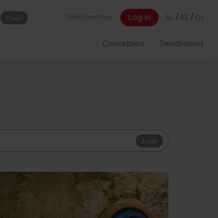
/
/
Log in
Word member
NL
BE
EN
Zoek!
Concepten
Trendreport
Zoek!