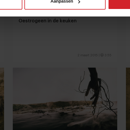
Aanpassen
Oestrogeen in de keuken
2 maart 2015
|
3:55