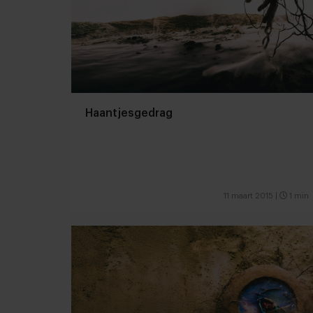
Haantjesgedrag
11 maart 2015
|
1 min