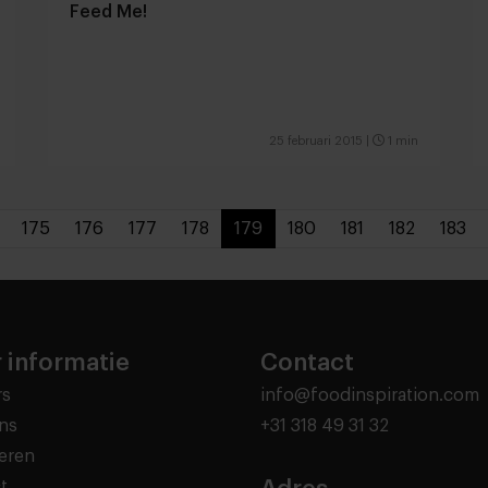
Feed Me!
25 februari 2015
|
1 min
175
176
177
178
179
180
181
182
183
 informatie
Contact
rs
info@foodinspiration.com
ns
+31 318 49 31 32
eren
t