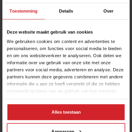
Toestemming
Details
Over
Deze website maakt gebruik van cookies
We gebruiken cookies om content en advertenties te
personaliseren, om functies voor social media te bieden
en om ons websiteverkeer te analyseren. Ook delen we
Brood bakken in Lima
informatie over uw gebruik van onze site met onze
partners voor social media, adverteren en analyse. Deze
partners kunnen deze gegevens combineren met andere
EL PAN DE LA CHOLA
informatie die u aan ze heeft verstrekt of die ze hebben
verzameld op basis van uw gebruik van hun services.
12 januari 2016
|
3:37
Alles toestaan
Aanpassen