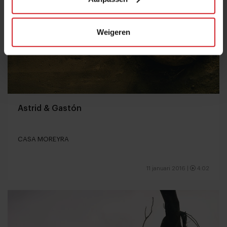
Weigeren
Astrid & Gastón
CASA MOREYRA
11 januari 2016
|
4:02