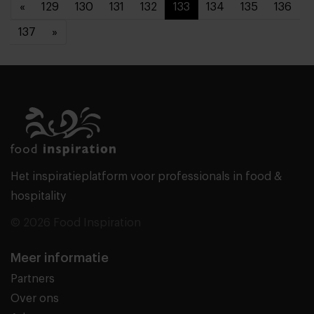
«
129
130
131
132
133
134
135
136
137
»
Het inspiratieplatform voor professionals in food &
hospitality
© 2026 Food Inspiration
Meer informatie
Partners
Over ons