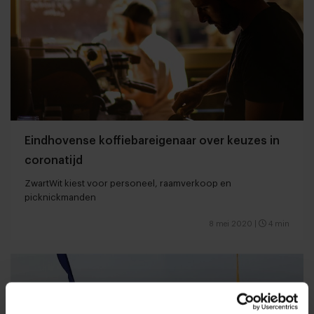
Eindhovense koffiebareigenaar over keuzes in
coronatijd
ZwartWit kiest voor personeel, raamverkoop en
picknickmanden
8 mei 2020
|
4 min