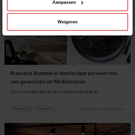
Aanpassen
Weigeren
Brasserie Bramble in Amsterdam serveert mix
van gerechten uit Méditerranée
Cool Concept | Ken je dit foodservicebedrijf al?
Restaurants
Concepten
4 september 2023
|
2 min