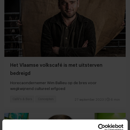
Het Vlaamse volkscafé is met uitsterven
bedreigd
Horecaondernemer Wim Ballieu op de bres voor
wegkwijnend cultureel erfgoed
Café's & Bars
Concepten
27 september 2023
|
6 min