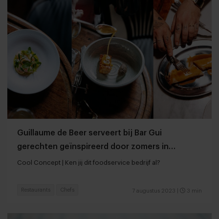
Guillaume de Beer serveert bij Bar Gui
gerechten geïnspireerd door zomers in
Bretagne
Cool Concept | Ken jij dit foodservice bedrijf al?
Restaurants
Chefs
7 augustus 2023
|
3 min