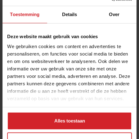
Toestemming
Details
Over
Deze website maakt gebruik van cookies
We gebruiken cookies om content en advertenties te
personaliseren, om functies voor social media te bieden
en om ons websiteverkeer te analyseren. Ook delen we
informatie over uw gebruik van onze site met onze
Deze man heeft 80.000 restaurants in
partners voor social media, adverteren en analyse. Deze
portefeuille
partners kunnen deze gegevens combineren met andere
informatie die u aan ze heeft verstrekt of die ze hebben
Amerikaanse investeerder Roark Capital is nieuwe eigenaar
Subway, wat is dit voor partij?
verzameld op basis van uw gebruik van hun services.
Restaurants
Concepten
10 september 2023
|
3 min
Alles toestaan