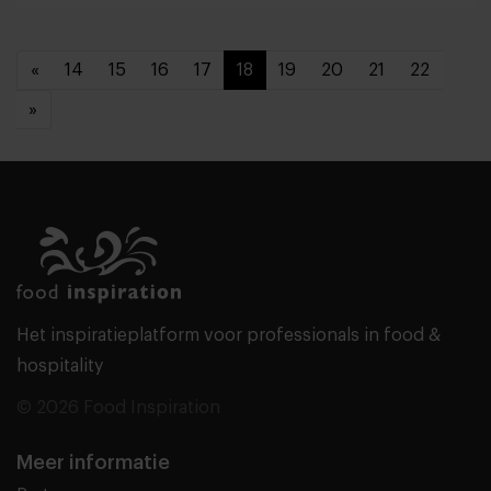
«
14
15
16
17
18
19
20
21
22
»
Het inspiratieplatform voor professionals in food &
hospitality
© 2026 Food Inspiration
Meer informatie