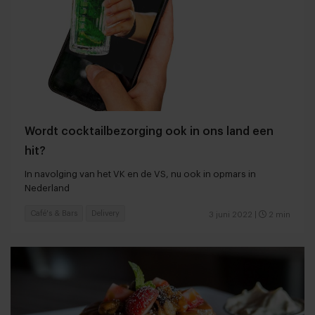
Wordt cocktailbezorging ook in ons land een
hit?
In navolging van het VK en de VS, nu ook in opmars in
Nederland
Café's & Bars
Delivery
3 juni 2022
|
2 min