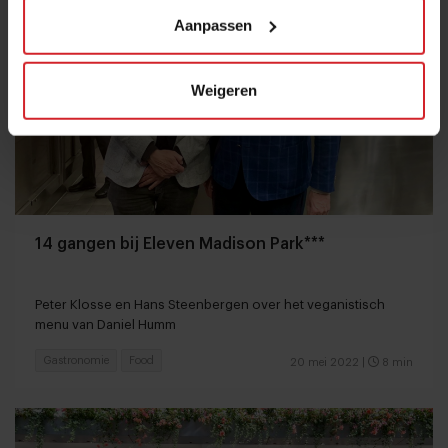
Aanpassen
Weigeren
14 gangen bij Eleven Madison Park***
Peter Klosse en Hans Steenbergen over het veganistisch
menu van Daniel Humm
Gastronomie
Food
20 mei 2022
|
8 min