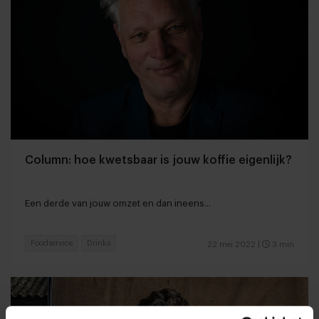
Column: hoe kwetsbaar is jouw koffie eigenlijk?
Een derde van jouw omzet en dan ineens...
Foodservice
Drinks
22 mei 2022
|
3 min